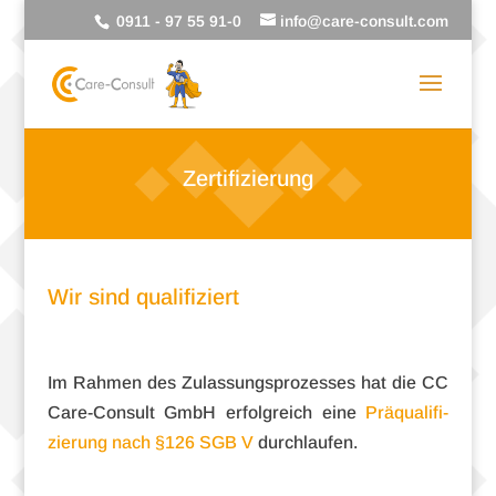
0911 - 97 55 91-0
info@care-consult.com
Zertifizierung
Wir sind qualifiziert
Im Rah­men des Zulas­sungs­pro­zes­ses hat die CC
Care-Consult GmbH erfolg­reich eine
Prä­qua­li­fi­
zie­rung nach §126 SGB V
durchlaufen.