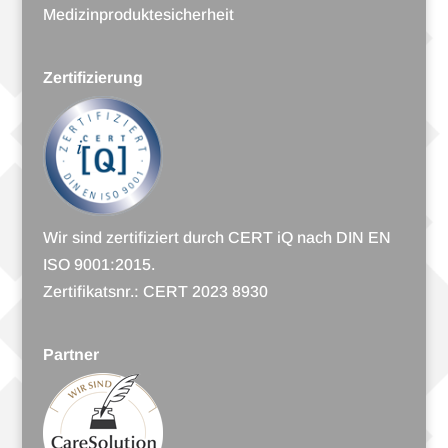
Medi­zin­pro­duk­te­si­cher­heit
Zertifizierung
Wir sind zer­ti­fi­ziert durch CERT iQ nach DIN EN
ISO 9001:2015.
Zer­ti­fi­katsnr.: CERT 2023 8930
Partner