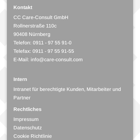
Kontakt
CC Care-Consult GmbH
Roll­ner­straße 110c
90408 Nürnberg
Tele­fon:
0911 - 97 55 91-0
Tele­fax: 0911 - 97 55 91-55
E-Mail:
info@care-consult.com
Intern
Intra­net für berech­tigte Kun­den, Mit­ar­bei­ter und
Partner
Rechtliches
Impres­sum
Daten­schutz
Coo­kie Richtlinie