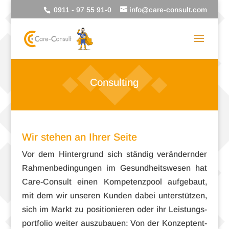
0911 - 97 55 91-0
info@care-consult.com
Consulting
Wir stehen an Ihrer Seite
Vor dem Hin­ter­grund sich stän­dig ver­än­dern­der
Rah­men­be­din­gun­gen im Gesund­heits­we­sen hat
Care-Consult einen Kom­pe­tenz­pool auf­ge­baut,
mit dem wir unse­ren Kun­den dabei unter­stüt­zen,
sich im Markt zu posi­tio­nie­ren oder ihr Leis­tungs­
port­fo­lio wei­ter aus­zu­bauen: Von der Kon­zept­ent­