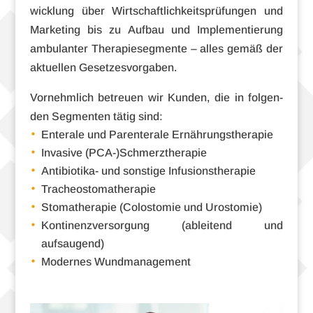
wick­lung über Wirt­schaft­lich­keits­prü­fun­gen und
Mar­ke­ting bis zu Auf­bau und Imple­men­tie­rung
ambu­lan­ter The­ra­pie­seg­mente – alles gemäß der
aktu­el­len Gesetzesvorgaben.
Vor­nehm­lich betreuen wir Kun­den, die in fol­gen­
den Seg­men­ten tätig sind:
Ente­r­ale und Par­en­te­r­ale Ernährungstherapie
Inva­sive (PCA-)Schmerztherapie
Antibiotika- und sons­tige Infusionstherapie
Tra­cheo­sto­ma­the­ra­pie
Sto­ma­the­ra­pie (Colosto­mie und Urostomie)
Kon­ti­nenz­ver­sor­gung (ablei­tend und
aufsaugend)
Moder­nes Wundmanagement