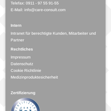
Tele­fax: 0911 - 97 55 91-55
E-Mail:
info@care-consult.com
Intern
Intra­net für berech­tigte Kun­den, Mit­ar­bei­ter und
Partner
Rechtliches
Impres­sum
Daten­schutz
Coo­kie Richtlinie
Medi­zin­pro­duk­te­si­cher­heit
Zertifizierung