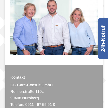
24h-Notruf
Kontakt
CC Care-Consult GmbH
Roll­ner­straße 110c
90408 Nürnberg
Tele­fon:
0911 - 97 55 91-0