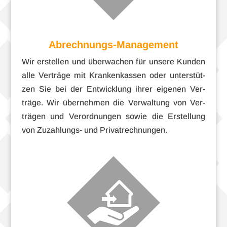
Abrechnungs-Management
Wir erstel­len und über­wa­chen für unsere Kun­den
alle Ver­träge mit Kran­ken­kas­sen oder unter­stüt­
zen Sie bei der Ent­wick­lung ihrer eige­nen Ver­
träge. Wir über­neh­men die Ver­wal­tung von Ver­
trä­gen und Ver­ord­nun­gen sowie die Erstel­lung
von Zuzahlungs- und Privatrechnungen.