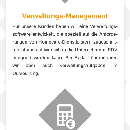
Verwaltungs-Management
Für unsere Kun­den haben wir eine Ver­wal­tungs­
soft­ware ent­wi­ckelt, die spe­zi­ell auf die Anfor­de­
run­gen von Homecare-Dienstleistern zuge­schnit­
ten ist und auf Wunsch in die Unternehmens-EDV
inte­griert wer­den kann. Bei Bedarf über­neh­men
wir aber auch Ver­wal­tungs­auf­ga­ben im
Outsourcing.