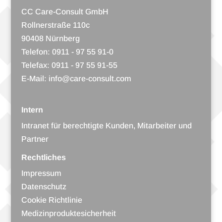
CC Care-Consult GmbH
Roll­ner­straße 110c
90408 Nürnberg
Tele­fon:
0911 - 97 55 91-0
Tele­fax: 0911 - 97 55 91-55
E-Mail:
info@care-consult.com
Intern
Intra­net für berech­tigte Kun­den, Mit­ar­bei­ter und
Partner
Rechtliches
Impres­sum
Daten­schutz
Coo­kie Richtlinie
Medi­zin­pro­duk­te­si­cher­heit