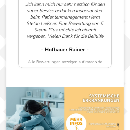
„Ich kann mich nur sehr herzlich für den
„
super Service bedanken insbesondere
beim Patientenmanagement Herrn
b
Stefan Leißner. Eine Bewertung von 5
Sterne Plus möchte ich hiermit
W
vergeben. Vielen Dank für die Beihilfe
in dieser Zeit 🙏“
H
- Hofbauer Rainer -
Alle Bewertungen anzeigen auf ratedo.de
A