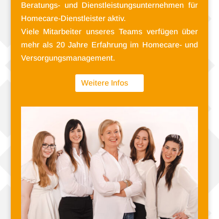
Beratungs- und Dienst­leis­tungs­un­ter­neh­men für
Homecare-Dienstleister aktiv.
Viele Mit­ar­bei­ter unse­res Teams ver­fü­gen über
mehr als 20 Jahre Erfah­rung im Homecare- und
Versorgungsmanagement.
Wei­tere Infos