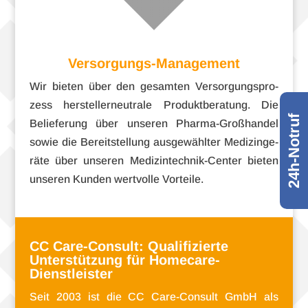
Versorgungs-Management
Wir bie­ten über den gesam­ten Ver­sor­gungs­pro­
zess her­stel­ler­neu­trale Pro­dukt­be­ra­tung. Die
24h-Notruf
Belie­fe­rung über unse­ren Pharma-Großhandel
sowie die Bereit­stel­lung aus­ge­wähl­ter Medi­zin­ge­
räte über unse­ren Medizintechnik-Center bie­ten
unse­ren Kun­den wert­volle Vorteile.
CC Care-Consult: Qualifizierte
Unterstützung für Homecare-
Dienstleister
Seit 2003 ist die CC Care-Consult GmbH als