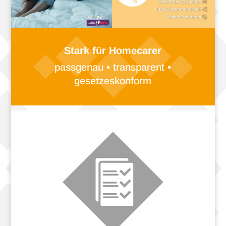
Stark für Homecarer
pass­ge­nau • trans­pa­rent •
gesetzeskonform