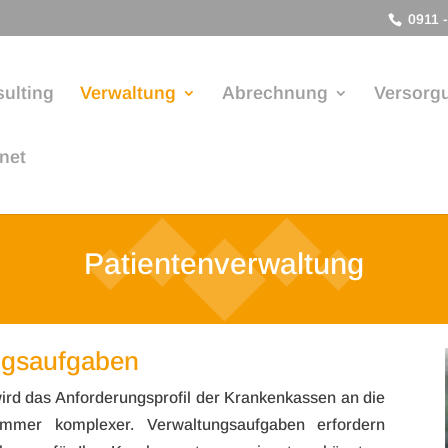
0911 -
ulting
Verwaltung
Abrechnung
Versorg
anet
Patientenverwaltung
ungsaufgaben
ird das Anfor­de­rungs­pro­fil der Kran­ken­kas­sen an die
n immer kom­ple­xer. Ver­wal­tungs­auf­ga­ben erfor­dern