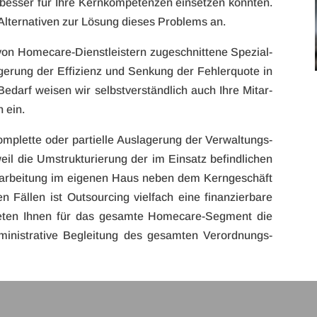
s­ser für Ihre Kern­kom­pe­ten­zen ein­set­zen könn­ten.
 Alter­na­ti­ven zur Lösung die­ses Pro­blems an.
on Homecare-Dienstleistern zuge­schnit­tene Spe­zi­al­
­ge­rung der Effi­zi­enz und Sen­kung der Feh­ler­quote in
Bedarf wei­sen wir selbst­ver­ständ­lich auch Ihre Mit­ar­
n ein.
­plette oder par­ti­elle Aus­la­ge­rung der Ver­wal­tungs­
eil die Umstruk­tu­rie­rung der im Ein­satz befind­li­chen
Bear­bei­tung im eige­nen Haus neben dem Kern­ge­schäft
en Fäl­len ist Out­sour­cing viel­fach eine finan­zier­bare
ie­ten Ihnen für das gesamte Homecare-Segment die
admi­nis­tra­tive Beglei­tung des gesam­ten Verordnungs-