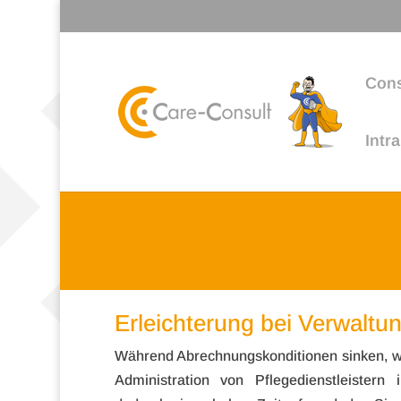
Cons
Intr
Erleichterung bei Verwalt
Wäh­rend Abrech­nungs­kon­di­tio­nen sin­ken, w
Admi­nis­tra­tion von Pfle­ge­dienst­leis­ter