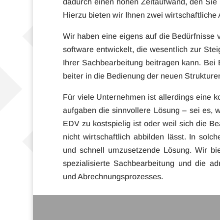
dadurch einen hohen Zeit­auf­wand, den Sie be
Hierzu bie­ten wir Ihnen zwei wirt­schaft­li­che
Wir haben eine eigens auf die Bedürf­nisse v
soft­ware ent­wi­ckelt, die wesent­lich zur Stei
Ihrer Sach­be­ar­bei­tung bei­tra­gen kann. Bei 
bei­ter in die Bedie­nung der neuen Struk­tu­re
Für viele Unter­neh­men ist aller­dings eine kom
auf­ga­ben die sinn­vol­lere Lösung – sei es, w
EDV zu kost­spie­lig ist oder weil sich die 
nicht wirt­schaft­lich abbil­den lässt. In sol­ch
und schnell umzu­set­zende Lösung. Wir b
spe­zia­li­sierte Sach­be­ar­bei­tung und die 
und Abrechnungsprozesses.