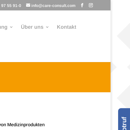
 97 55 91-0
info@care-consult.com
ung
Über uns
Kontakt
en von Medizinprodukten