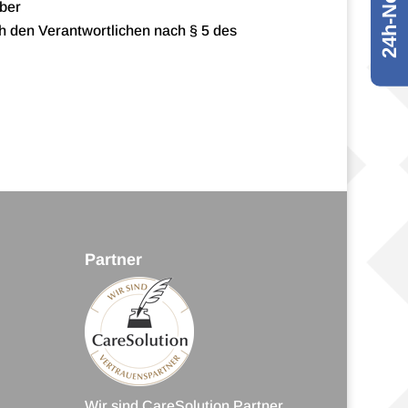
24h-Notruf
iber
 den Ver­ant­wort­li­chen nach § 5 des
Partner
Wir sind Care­So­lu­tion Partner