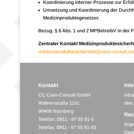
Koor­di­nie­rung inter­ner Pro­zesse zur Er
Umset­zung und Koor­di­nie­rung der Durch­f
Medizinproduktegesetzes
Bezug: § 6 Abs. 1 und 2 MPBe­treibV in der 
Zen­tra­ler Kon­takt Medi­zin­pro­duk­te­si­cher­h
medizinproduktesicherheit@care-consult.c
Kontakt
Int
CC Care-Consult GmbH
Intra
Roll­ner­straße 110c
den, 
90408 Nürnberg
Rec
Tele­fon:
0911 - 97 55 91-0
Impr
Tele­fax: 0911 - 97 55 91-55
Date