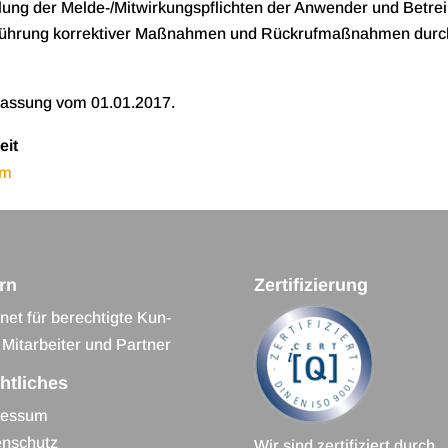
fül­lung der Melde-/Mitwirkungspflichten der Anwen­der und Betre
üh­rung kor­rek­ti­ver Maß­nah­men und Rück­ruf­maß­nah­men durch
Fas­sung vom 01.01.2017.
eit
om
ern
Zertifizierung
­net für berech­tigte Kun­
Mit­ar­bei­ter und Partner
htliches
es­sum
n­schutz
Wir sind zer­ti­fi­ziert durch