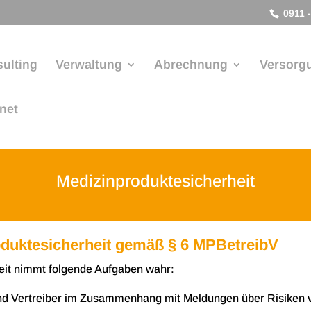
0911 -
ulting
Verwaltung
Abrechnung
Versorg
anet
Medizinproduktesicherheit
roduktesicherheit gemäß § 6 MPBetreibV
­heit nimmt fol­gende Auf­ga­ben wahr:
r und Ver­trei­ber im Zusam­men­hang mit Mel­dun­gen über Risi­k