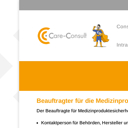
Cons
Intr
Beauftragter für die Medizinp
Der Beauf­tragte für Medi­zin­pro­duk­te­si­cher
Kon­takt­per­son für Behör­den, Her­stel­le